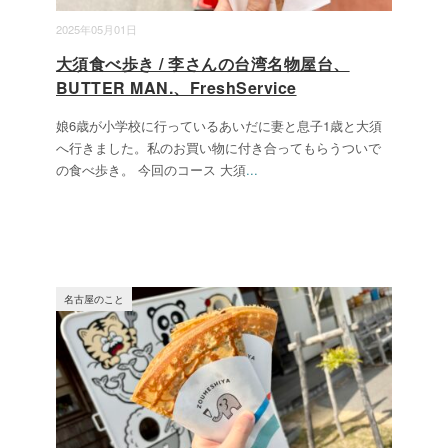
2025年05月01日
大須食べ歩き / 李さんの台湾名物屋台、
BUTTER MAN.、FreshService
娘6歳が小学校に行っているあいだに妻と息子1歳と大須
へ行きました。私のお買い物に付き合ってもらうついで
の食べ歩き。 今回のコース 大須
...
名古屋のこと