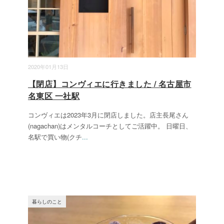
2020年01月13日
【閉店】コンヴィエに行きました / 名古屋市
名東区 一社駅
コンヴィエは2023年3月に閉店しました。店主長尾さん
(nagachan)はメンタルコーチとしてご活躍中。 日曜日、
名駅で買い物(クチ
...
暮らしのこと