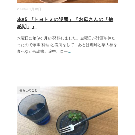
2020年01月18日
本#5 『トヨトミの逆襲』『お母さんの「敏
感期」』
木曜日に娘(9ヶ月)が発熱しました。金曜日が計画年休だ
ったので家事(料理)と看病をして、あとは珈琲と草大福を
食べながら読書。途中、ロー
...
暮らしのこと