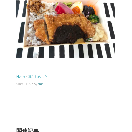
Home
›
暮らしのこと
›
2021-03-27
by
flat
関連記事