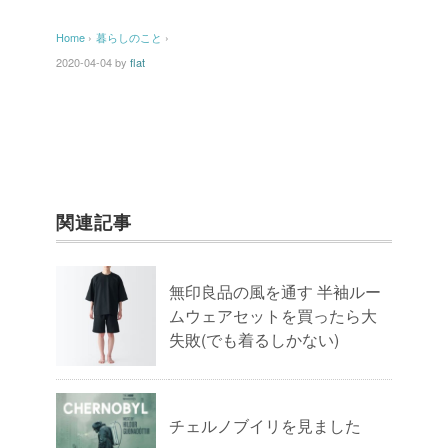
Home
›
暮らしのこと
›
2020-04-04
by
flat
関連記事
無印良品の風を通す 半袖ルー
ムウェアセットを買ったら大
失敗(でも着るしかない)
チェルノブイリを見ました